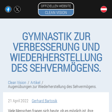
OFFIZIELLEN WEBSITE
CLEAN VISION
GYMNASTIK ZUR
VERBESSERUNG UND
WIEDERHERSTELLUNG
DES SEHVERMÖGENS.
Clean Vision
Artikel
Augenübungen zur Wiederherstellung des Sehvermögens.
21 April 2022
Gerhard Bartosik
Viele Menschen fragen sich heute, ob es möglich ist, ihre